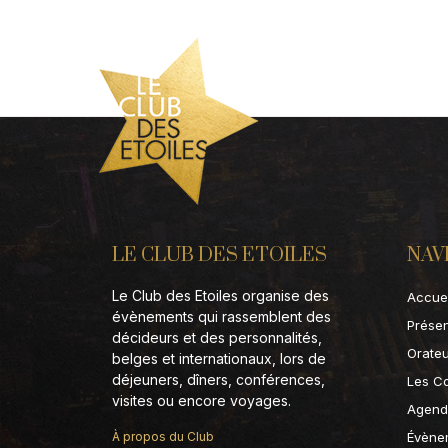
LE CLUB DES ETOILES
NAV
Le Club des Etoiles organise des
Accuei
évènements qui rassemblent des
Présen
décideurs et des personnalités,
Orate
belges et internationaux, lors de
déjeuners, dîners, conférences,
Les C
visites ou encore voyages.
Agend
Évène
À propos du Club