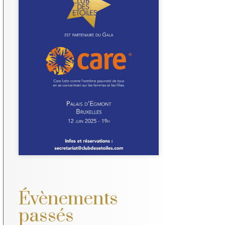
Care, Dîner
de Gala au
Palais
d'Egmont.
Plus d'infos
Évènements
passés