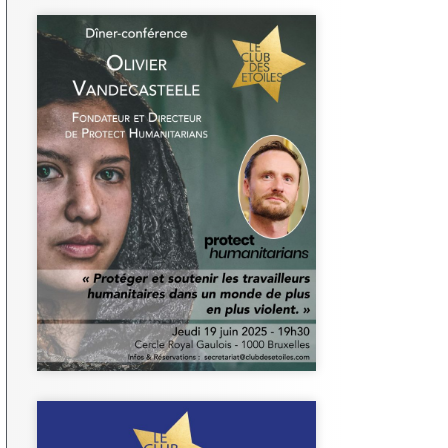
Dîner-
conférence
d'Olivier
Vandecasteele.
Plus d'infos