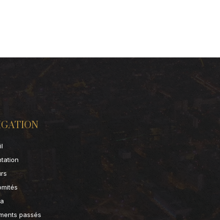
IGATION
l
tation
urs
omités
a
ments passés