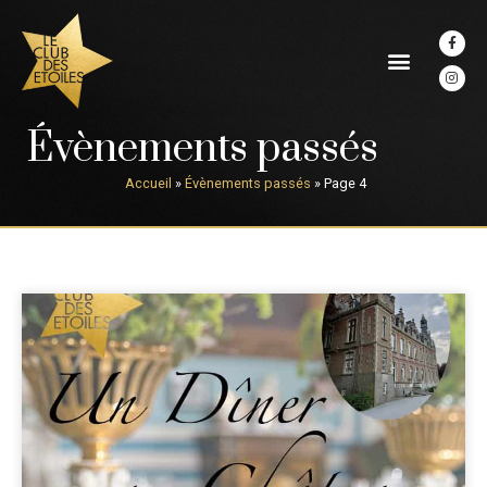
Évènements passés
Accueil
»
Évènements passés
»
Page 4
Louvignies - Un Dîner