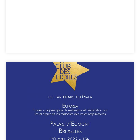
Plus d'infos
Euforea, Dîner de
Gala au Palais
d'Egmont.